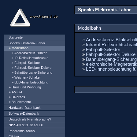
Spocks Elektronik-Labor
Modellbahn
Startseite
»
Andreaskreuz-Blinkschal
Spocks Elektronik-Labor
»
Infrarot-Reflexlichtschra
» Modellbahn
»
Fahrpult-Selektor
»
Andreaskreuz-Blinker
»
Fahrpult-Selektor Deluxe
»
IR-Reflexlichtschranke
»
Bahnübergang-Sicherung
»
Fahrpult-Selektor
»
elektronische Magnetarti
»
Fahrpult-Selektor Deluxe
»
LED-Innenbeleuchtung f
»
Bahnübergang-Sicherung
»
Weichen-Schalter
»
LED-Innenbeleuchtung
»
Haus und Wohnung
»
AMIGA
»
Diverses
»
Bauelemente
Hardware-Datenbank
Software-Datenbank
Deutsch als Fremdsprache?
NISSAN N13 Diesel LX
Panoramio-Archiv
Glibber