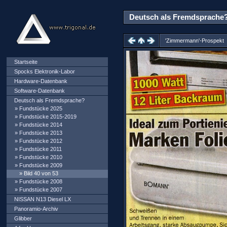
Deutsch als Fremdsprache? 
'Zimmermann'-Prospekt
Startseite
Spocks Elektronik-Labor
Hardware-Datenbank
Software-Datenbank
Deutsch als Fremdsprache?
»
Fundstücke 2025
»
Fundstücke 2015-2019
»
Fundstücke 2014
»
Fundstücke 2013
»
Fundstücke 2012
»
Fundstücke 2011
»
Fundstücke 2010
»
Fundstücke 2009
» Bild 40 von 53
»
Fundstücke 2008
»
Fundstücke 2007
NISSAN N13 Diesel LX
Panoramio-Archiv
Glibber